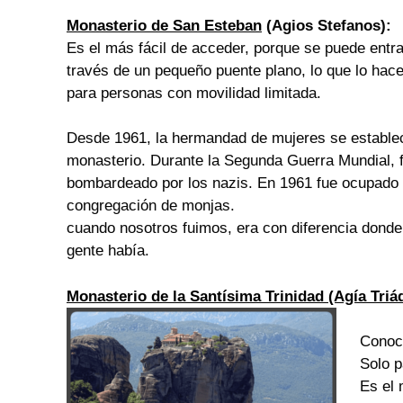
Monasterio de San Esteban
(Agios Stefanos):
Es el más fácil de acceder, porque se puede entra
través de un pequeño puente plano, lo que lo hace
para personas con movilidad limitada.
Desde 1961, la hermandad de mujeres se establec
monasterio. Durante la Segunda Guerra Mundial, 
bombardeado por los nazis. En 1961 fue ocupado 
congregación de monjas.
cuando nosotros fuimos, era con diferencia dond
gente había.​
Monasterio de la Santísima Trinidad (Agía Triá
Conoci
Solo p
Es el 