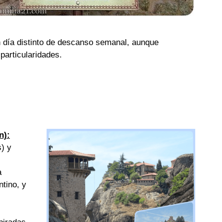
n día distinto de descanso semanal, aunque
particularidades.
n):
s) y
a
ntino, y