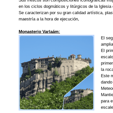
Sus frescos son composiciones iconográficas ins
en los ciclos dogmáticos y litúrgicos de la Iglesia
Se caracterizan por su gran calidad artística, plas
maestría a la hora de ejecución,
Monasterio Varlaám:
El seg
amplia
El pri
escalo
primer
la roc
Este m
dando 
Meteo
Mantie
para e
escale