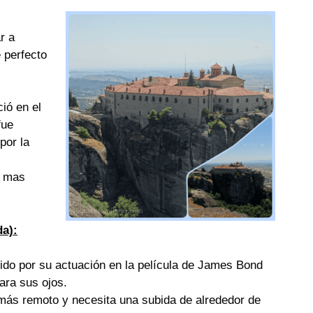
r a
 perfecto
ió en el
fue
por la
e mas
da):
do por su actuación en la película de James Bond
ara sus ojos.
más remoto y necesita una subida de alrededor de