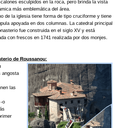
calones esculpidos en la roca, pero brinda la vista
ámica más emblemática del área.
no de la iglesia tiene forma de tipo cruciforme y tiene
pula apoyada en dos columnas. La catedral principal
nasterio fue construida en el siglo XV y está
da con frescos en 1741 realizada por dos monjes.
terio de Roussanou:
u
s angosta
nen las
 -o
más
primer