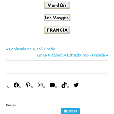
Alsacia
Península de Maní. Grecia
Francia
Línea Maginot y Estrasburgo.- Francia
guias
historia
monumentos
travel
viajes
viajesenfamilia21
Buscar
BUSCAR