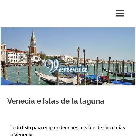
Blog
de
relatos
de
viajes
personales
Venecia e Islas de la laguna
Todo listo para emprender nuestro viaje de cinco días
a
Venecia
.