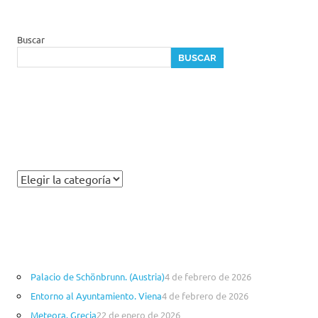
guias
mercados
de
Buscar
navidad
BUSCAR
monumentos
travel
viajes
viajesenfamilia21
Palacio de Schönbrunn. (Austria)
4 de febrero de 2026
Entorno al Ayuntamiento. Viena
4 de febrero de 2026
Meteora. Grecia
22 de enero de 2026