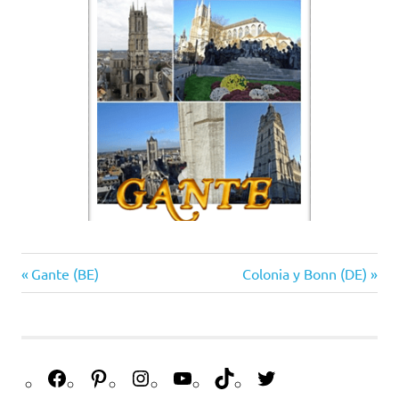
brujas
Gante (BE)
Colonia y Bonn (DE)
ciudades
con
canales
Grote
Markt