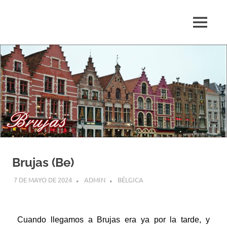
Blog
de
relatos
de
viajes
personales
Brujas (Be)
7 DE MAYO DE 2024
ADMIN
BÉLGICA
Cuando llegamos a Brujas era ya por la tarde, y