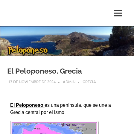
Blog
de
relatos
de
viajes
personales
El Peloponeso. Grecia
13 DE NOVIEMBRE DE 2024
ADMIN
GRECIA
El Peloponeso
es una península, que se une a
Grecia central por el ismo