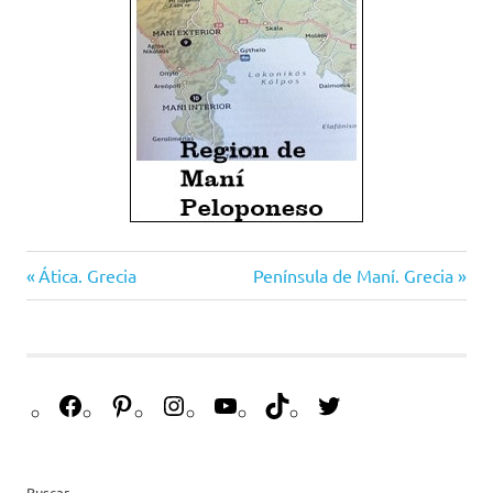
Grecia
Ática. Grecia
Península de Maní. Grecia
guias
historia
monumentos
Peloponeso
travel
viajes
Buscar