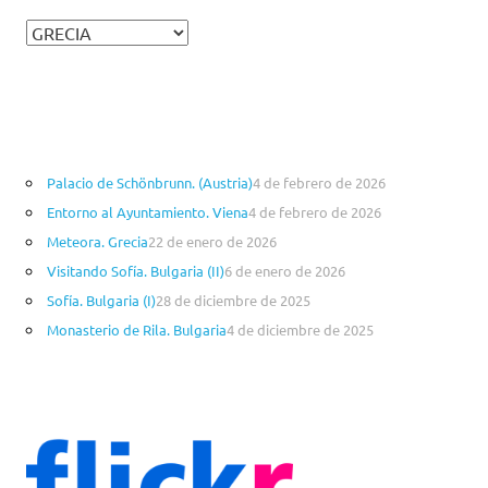
C
a
t
e
g
o
Palacio de Schönbrunn. (Austria)
4 de febrero de 2026
r
Entorno al Ayuntamiento. Viena
4 de febrero de 2026
í
a
Meteora. Grecia
22 de enero de 2026
s
Visitando Sofía. Bulgaria (II)
6 de enero de 2026
Sofía. Bulgaria (I)
28 de diciembre de 2025
Monasterio de Rila. Bulgaria
4 de diciembre de 2025