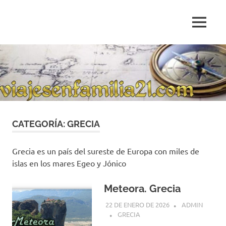
Saltar
al
MENÚ
contenido
Blog
de
relatos
de
viajes
personales
CATEGORÍA:
GRECIA
Grecia es un país del sureste de Europa con miles de
islas en los mares Egeo y Jónico
Meteora. Grecia
22 DE ENERO DE 2026
ADMIN
GRECIA