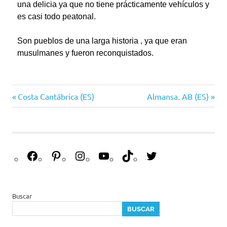
una delicia ya que no tiene prácticamente vehículos y
es casi todo peatonal.
Son pueblos de una larga historia , ya que eran
musulmanes y fueron reconquistados.
Beceite
Costa Cantábrica (ES)
Almansa. AB (ES)
España
guias
historia
Matarraña
monumentos
Teruel
Buscar
travel
BUSCAR
Valderroble