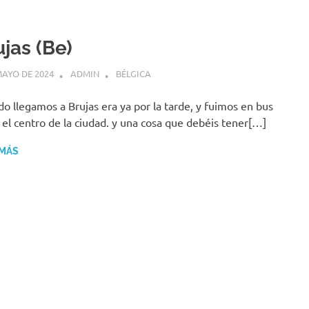
jas (Be)
MAYO DE 2024
ADMIN
BÉLGICA
o llegamos a Brujas era ya por la tarde, y fuimos en bus
 el centro de la ciudad. y una cosa que debéis tener[…]
 MÁS