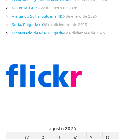
í
a
Meteora. Grecia
22 de enero de 2026
s
Visitando Sofía. Bulgaria (II)
6 de enero de 2026
Sofía. Bulgaria (I)
28 de diciembre de 2025
Monasterio de Rila. Bulgaria
4 de diciembre de 2025
agosto 2026
L
M
X
J
V
S
D