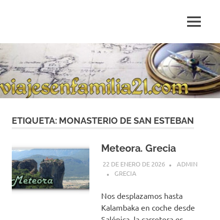
Saltar
al
MENÚ
contenido
Blog
de
relatos
de
viajes
personales
ETIQUETA:
MONASTERIO DE SAN ESTEBAN
Meteora. Grecia
22 DE ENERO DE 2026
ADMIN
GRECIA
Nos desplazamos hasta
Kalambaka en coche desde
Salónica, la carretera es