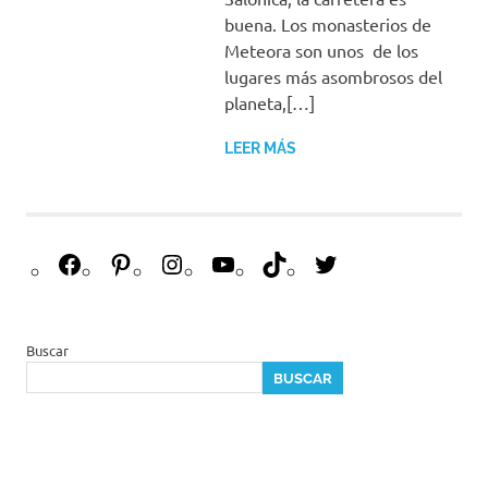
buena. Los monasterios de
Meteora son unos de los
lugares más asombrosos del
planeta,[…]
LEER MÁS
F
P
I
Y
T
T
a
i
n
o
i
w
c
n
s
u
k
i
e
t
t
T
T
t
Buscar
b
e
a
u
o
t
BUSCAR
o
r
g
b
k
e
o
e
r
e
r
k
s
a
t
m