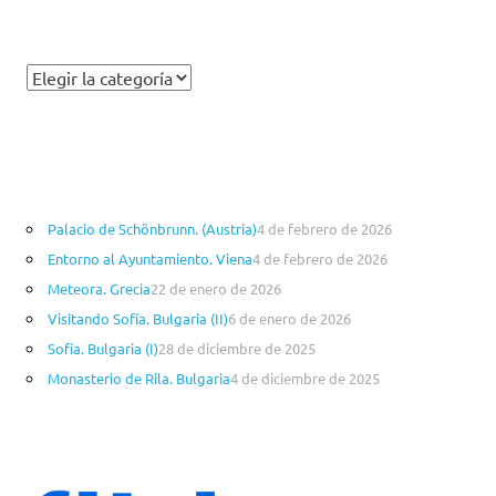
C
a
t
e
g
o
Palacio de Schönbrunn. (Austria)
4 de febrero de 2026
r
Entorno al Ayuntamiento. Viena
4 de febrero de 2026
í
a
Meteora. Grecia
22 de enero de 2026
s
Visitando Sofía. Bulgaria (II)
6 de enero de 2026
Sofía. Bulgaria (I)
28 de diciembre de 2025
Monasterio de Rila. Bulgaria
4 de diciembre de 2025