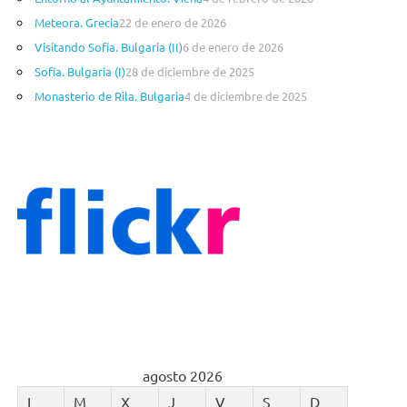
í
a
Meteora. Grecia
22 de enero de 2026
s
Visitando Sofía. Bulgaria (II)
6 de enero de 2026
Sofía. Bulgaria (I)
28 de diciembre de 2025
Monasterio de Rila. Bulgaria
4 de diciembre de 2025
agosto 2026
L
M
X
J
V
S
D