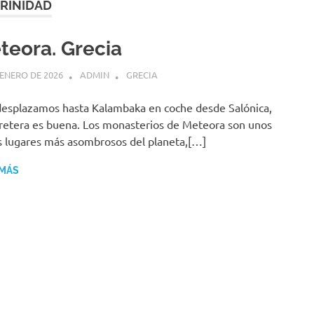
TRINIDAD
teora. Grecia
 ENERO DE 2026
ADMIN
GRECIA
esplazamos hasta Kalambaka en coche desde Salónica,
rretera es buena. Los monasterios de Meteora son unos
s lugares más asombrosos del planeta,[…]
 MÁS