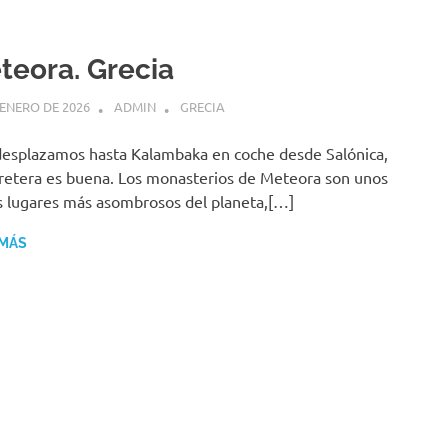
teora. Grecia
 ENERO DE 2026
ADMIN
GRECIA
esplazamos hasta Kalambaka en coche desde Salónica,
rretera es buena. Los monasterios de Meteora son unos
s lugares más asombrosos del planeta,[…]
 MÁS