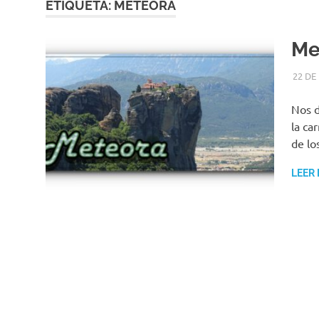
ETIQUETA:
METEORA
Me
22 DE
Nos d
la ca
de lo
LEER