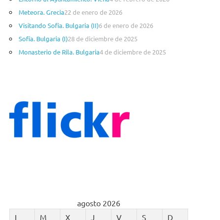
í
a
Meteora. Grecia
22 de enero de 2026
s
Visitando Sofía. Bulgaria (II)
6 de enero de 2026
Sofía. Bulgaria (I)
28 de diciembre de 2025
Monasterio de Rila. Bulgaria
4 de diciembre de 2025
agosto 2026
L
M
X
J
V
S
D