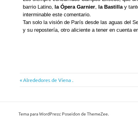
barrio Latino,
la Ópera Garnier
,
la Bastilla
y tant
interminable este comentario.
Tan solo la visión de París desde las aguas del Sen
y su repostería, otro aliciente a tener en cuenta en
Arco
Alrededores de Viena .
del
Triunfo
campos
eliseos
Tema para WordPress: Poseidon de ThemeZee.
ciudades
con
encanto
Francia