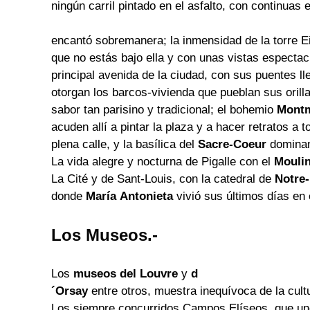
ningún carril pintado en el asfalto, con continuas 
encantó sobremanera; la inmensidad de
la torre Ei
que no estás bajo ella y con unas vistas espectac
principal avenida de la ciudad, con sus puentes l
otorgan los barcos-vivienda que pueblan sus orill
sabor tan parisino y tradicional; el bohemio
Montm
acuden allí a pintar la plaza y a hacer retratos a
plena calle, y la basílica del
Sacre-Coeur
dominan
La vida alegre y nocturna de Pigalle con el
Mouli
La Cité y de Sant-Louis, con la catedral de
Notre
donde
María
Antonieta
vivió sus últimos días en 
Los Museos.-
Los
museos del Louvre
y
d
´Orsay
entre otros, muestra inequívoca de la cultu
Los siempre concurridos Campos Elíseos, que un