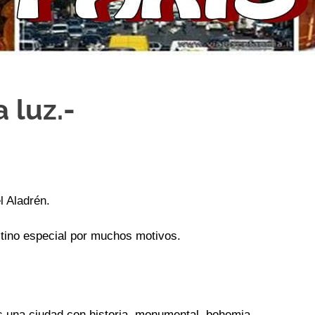
a luz.-
l Aladrén.
tino especial por muchos motivos.
 una ciudad con historia, monumental, bohemia,