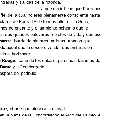
entradas y salidas de la rotonda.
Ni que decir tiene que París nos
ffel
,de la cual no eres plenamente consciente hasta
ulares de Paris desde lo más alto; el río Sena,
lenos de encanto y el ambiente bohemio que le
as; sus grandes bulevares repletos de vida y con ese
artre
, barrio de pintores, artistas urbanos que
 todo aquel que lo desee o vender sus pinturas en
do el horizonte.
n Rouge
, icono de los cabaret parisinos; las islas de
-Dame
y la
Conciergerie
,
espera del patíbulo.
ra y el arte que atesora la ciudad
en la
plaza de la Concordia
con el Arco del Triunfo, el