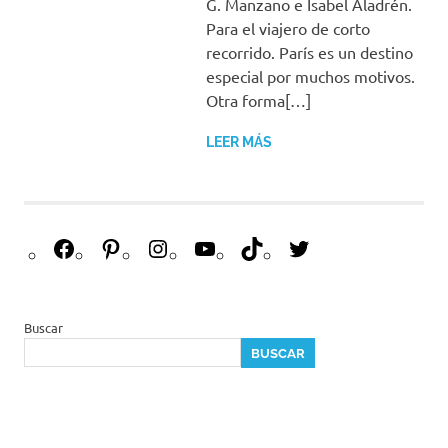
G. Manzano e Isabel Aladrén.
Para el viajero de corto
recorrido. París es un destino
especial por muchos motivos.
Otra forma[…]
LEER MÁS
F
P
I
Y
T
T
a
i
n
o
i
w
c
n
s
u
k
i
e
t
t
T
T
t
Buscar
b
e
a
u
o
t
BUSCAR
o
r
g
b
k
e
o
e
r
e
r
k
s
a
t
m