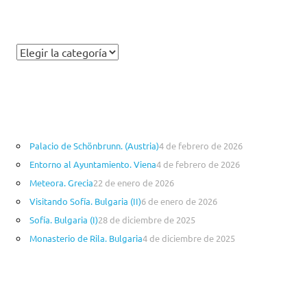
C
a
t
e
g
o
Palacio de Schönbrunn. (Austria)
4 de febrero de 2026
r
Entorno al Ayuntamiento. Viena
4 de febrero de 2026
í
a
Meteora. Grecia
22 de enero de 2026
s
Visitando Sofía. Bulgaria (II)
6 de enero de 2026
Sofía. Bulgaria (I)
28 de diciembre de 2025
Monasterio de Rila. Bulgaria
4 de diciembre de 2025