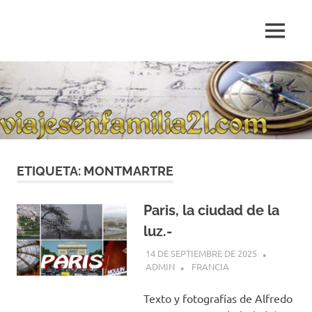
Saltar
al
MENÚ
contenido
Blog
de
relatos
de
viajes
personales
ETIQUETA:
MONTMARTRE
Paris, la ciudad de la
luz.-
14 DE SEPTIEMBRE DE 2025
ADMIN
FRANCIA
Texto y fotografías de Alfredo