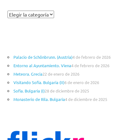
C
a
t
e
g
o
Palacio de Schönbrunn. (Austria)
4 de febrero de 2026
r
Entorno al Ayuntamiento. Viena
4 de febrero de 2026
í
a
Meteora. Grecia
22 de enero de 2026
s
Visitando Sofía. Bulgaria (II)
6 de enero de 2026
Sofía. Bulgaria (I)
28 de diciembre de 2025
Monasterio de Rila. Bulgaria
4 de diciembre de 2025