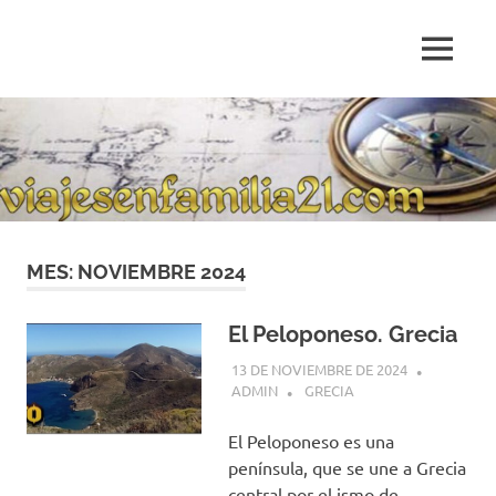
Saltar
al
MENÚ
contenido
Blog
de
relatos
de
viajes
personales
MES:
NOVIEMBRE 2024
El Peloponeso. Grecia
13 DE NOVIEMBRE DE 2024
ADMIN
GRECIA
El Peloponeso es una
península, que se une a Grecia
central por el ismo de