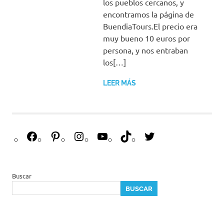
los pueblos cercanos, y
encontramos la página de
BuendiaTours.El precio era
muy bueno 10 euros por
persona, y nos entraban
los[…]
LEER MÁS
F
P
I
Y
T
T
a
i
n
o
i
w
c
n
s
u
k
i
e
t
t
T
T
t
Buscar
b
e
a
u
o
t
BUSCAR
o
r
g
b
k
e
o
e
r
e
r
k
s
a