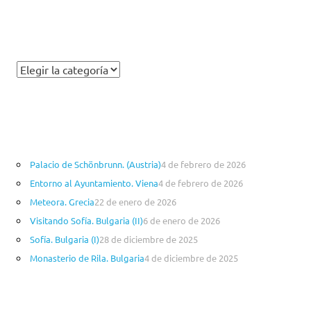
t
m
C
a
t
e
g
o
Palacio de Schönbrunn. (Austria)
4 de febrero de 2026
r
Entorno al Ayuntamiento. Viena
4 de febrero de 2026
í
a
Meteora. Grecia
22 de enero de 2026
s
Visitando Sofía. Bulgaria (II)
6 de enero de 2026
Sofía. Bulgaria (I)
28 de diciembre de 2025
Monasterio de Rila. Bulgaria
4 de diciembre de 2025