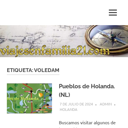
Saltar
al
MENÚ
contenido
Blog
de
relatos
de
viajes
personales
ETIQUETA:
VOLEDAM
Pueblos de Holanda.
(NL)
7 DE JULIO DE 2024
ADMIN
HOLANDA
Buscamos visitar algunos de