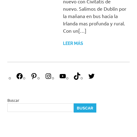
nuevo con Civitatis de
nuevo. Salimos de Dublín por
la mañana en bus hacia la
Irlanda mas profunda y rural.
Con un[…]
LEER MÁS
F
P
I
Y
T
T
a
i
n
o
i
w
c
n
s
u
k
i
e
t
t
T
T
t
Buscar
b
e
a
u
o
t
BUSCAR
o
r
g
b
k
e
o
e
r
e
r
k
s
a
t
m