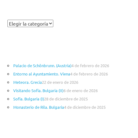
C
a
t
e
g
o
Palacio de Schönbrunn. (Austria)
4 de febrero de 2026
r
Entorno al Ayuntamiento. Viena
4 de febrero de 2026
í
a
Meteora. Grecia
22 de enero de 2026
s
Visitando Sofía. Bulgaria (II)
6 de enero de 2026
Sofía. Bulgaria (I)
28 de diciembre de 2025
Monasterio de Rila. Bulgaria
4 de diciembre de 2025