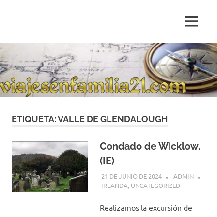
Saltar
al
MENÚ
contenido
Blog
de
relatos
de
viajes
personales
ETIQUETA:
VALLE DE GLENDALOUGH
Condado de Wicklow.
(IE)
21 DE JUNIO DE 2024
ADMIN
IRLANDA
,
UNCATEGORIZED
Realizamos la excursión de