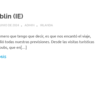
lin (IE)
JUNIO DE 2024
ADMIN
IRLANDA
imero que tengo que decir, es que nos encantó el viaje,
ió todas nuestras previsiones. Desde las visitas turísticas
 pubs, que en[…]
 MÁS