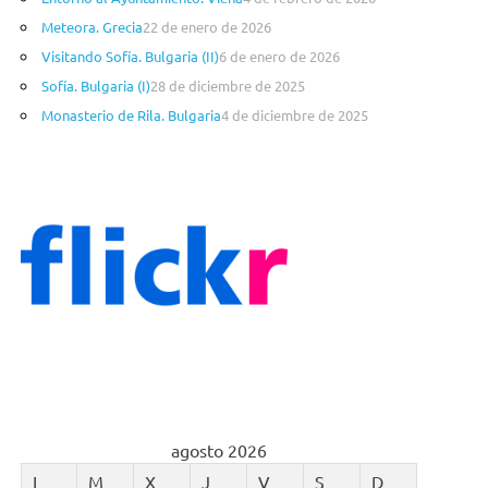
í
a
Meteora. Grecia
22 de enero de 2026
s
Visitando Sofía. Bulgaria (II)
6 de enero de 2026
Sofía. Bulgaria (I)
28 de diciembre de 2025
Monasterio de Rila. Bulgaria
4 de diciembre de 2025
agosto 2026
L
M
X
J
V
S
D