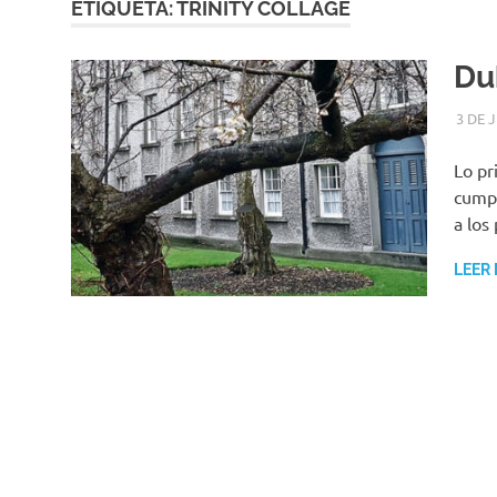
ETIQUETA:
TRINITY COLLAGE
Dub
3 DE 
Lo pr
cumpl
a los
LEER