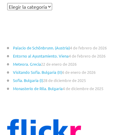
C
a
t
e
g
o
Palacio de Schönbrunn. (Austria)
4 de febrero de 2026
r
Entorno al Ayuntamiento. Viena
4 de febrero de 2026
í
a
Meteora. Grecia
22 de enero de 2026
s
Visitando Sofía. Bulgaria (II)
6 de enero de 2026
Sofía. Bulgaria (I)
28 de diciembre de 2025
Monasterio de Rila. Bulgaria
4 de diciembre de 2025