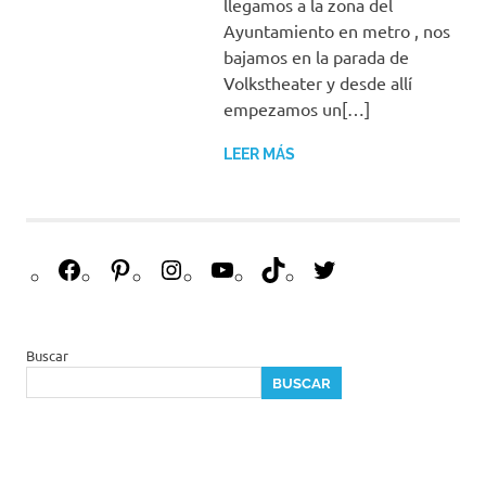
llegamos a la zona del
Ayuntamiento en metro , nos
bajamos en la parada de
Volkstheater y desde allí
empezamos un[…]
LEER MÁS
F
P
I
Y
T
T
a
i
n
o
i
w
c
n
s
u
k
i
e
t
t
T
T
t
Buscar
b
e
a
u
o
t
BUSCAR
o
r
g
b
k
e
o
e
r
e
r
k
s
a
t
m