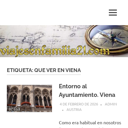
Saltar
al
MENÚ
contenido
Blog
de
relatos
de
viajes
personales
ETIQUETA:
QUE VER EN VIENA
Entorno al
Ayuntamiento. Viena
4 DE FEBRERO DE 2026
ADMIN
AUSTRIA
Como era habitual en nosotros