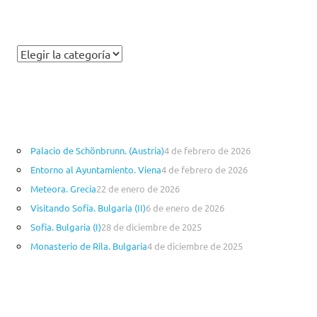
C
a
t
e
g
o
Palacio de Schönbrunn. (Austria)
4 de febrero de 2026
r
Entorno al Ayuntamiento. Viena
4 de febrero de 2026
í
a
Meteora. Grecia
22 de enero de 2026
s
Visitando Sofía. Bulgaria (II)
6 de enero de 2026
Sofía. Bulgaria (I)
28 de diciembre de 2025
Monasterio de Rila. Bulgaria
4 de diciembre de 2025