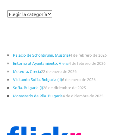
C
a
t
e
g
o
Palacio de Schönbrunn. (Austria)
4 de febrero de 2026
r
Entorno al Ayuntamiento. Viena
4 de febrero de 2026
í
a
Meteora. Grecia
22 de enero de 2026
s
Visitando Sofía. Bulgaria (II)
6 de enero de 2026
Sofía. Bulgaria (I)
28 de diciembre de 2025
Monasterio de Rila. Bulgaria
4 de diciembre de 2025