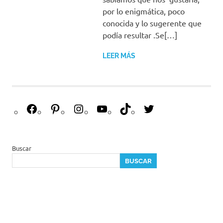
por lo enigmática, poco
conocida y lo sugerente que
podía resultar .Se[…]
LEER MÁS
F
P
I
Y
T
T
a
i
n
o
i
w
c
n
s
u
k
i
e
t
t
T
T
t
Buscar
b
e
a
u
o
t
BUSCAR
o
r
g
b
k
e
o
e
r
e
r
k
s
a
t
m