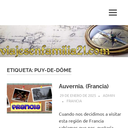
Saltar
al
MENÚ
contenido
Blog
de
relatos
de
viajes
personales
ETIQUETA:
PUY-DE-DÔME
Auvernia. (Francia)
29 DE ENERO DE 2025
ADMIN
FRANCIA
Cuando nos decidimos a visitar
esta región de Francia
sabíamos que nos gustaría,