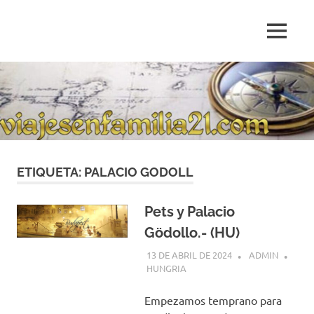
Saltar
al
MENÚ
contenido
Blog
de
relatos
de
viajes
personales
ETIQUETA:
PALACIO GODOLL
Pets y Palacio
Gödollo.- (HU)
13 DE ABRIL DE 2024
ADMIN
HUNGRIA
Empezamos temprano para