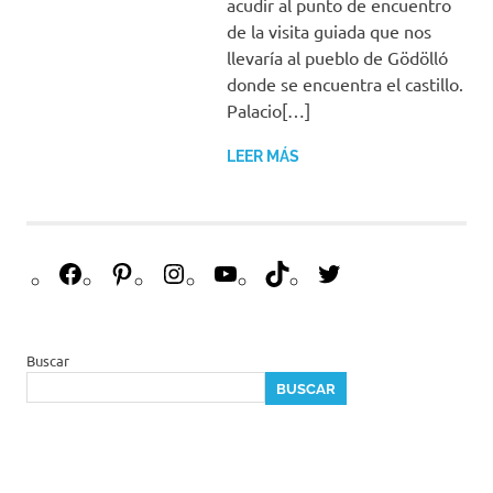
acudir al punto de encuentro
de la visita guiada que nos
llevaría al pueblo de Gödölló
donde se encuentra el castillo.
Palacio[…]
LEER MÁS
F
P
I
Y
T
T
a
i
n
o
i
w
c
n
s
u
k
i
e
t
t
T
T
t
Buscar
b
e
a
u
o
t
BUSCAR
o
r
g
b
k
e
o
e
r
e
r
k
s
a
t
m