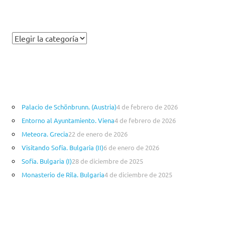
C
a
t
e
g
o
Palacio de Schönbrunn. (Austria)
4 de febrero de 2026
r
Entorno al Ayuntamiento. Viena
4 de febrero de 2026
í
a
Meteora. Grecia
22 de enero de 2026
s
Visitando Sofía. Bulgaria (II)
6 de enero de 2026
Sofía. Bulgaria (I)
28 de diciembre de 2025
Monasterio de Rila. Bulgaria
4 de diciembre de 2025