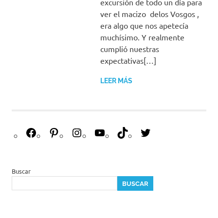
excursión de todo un día para
ver el macizo delos Vosgos ,
era algo que nos apetecía
muchísimo. Y realmente
cumplió nuestras
expectativas[…]
LEER MÁS
F
P
I
Y
T
T
a
i
n
o
i
w
c
n
s
u
k
i
e
t
t
T
T
t
Buscar
b
e
a
u
o
t
BUSCAR
o
r
g
b
k
e
o
e
r
e
r
k
s
a