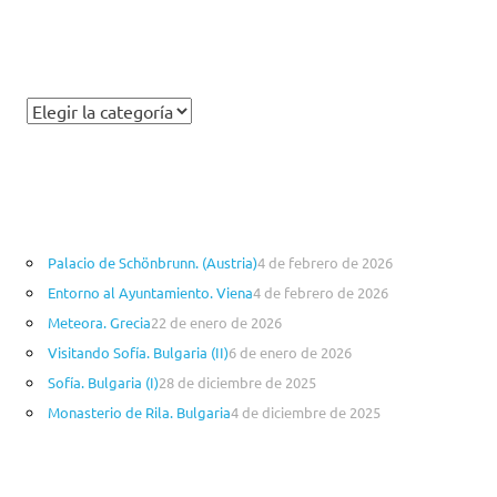
t
m
C
a
t
e
g
o
Palacio de Schönbrunn. (Austria)
4 de febrero de 2026
r
Entorno al Ayuntamiento. Viena
4 de febrero de 2026
í
a
Meteora. Grecia
22 de enero de 2026
s
Visitando Sofía. Bulgaria (II)
6 de enero de 2026
Sofía. Bulgaria (I)
28 de diciembre de 2025
Monasterio de Rila. Bulgaria
4 de diciembre de 2025