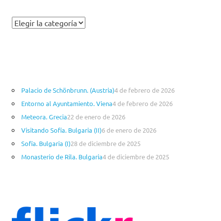
C
a
t
e
g
o
Palacio de Schönbrunn. (Austria)
4 de febrero de 2026
r
Entorno al Ayuntamiento. Viena
4 de febrero de 2026
í
a
Meteora. Grecia
22 de enero de 2026
s
Visitando Sofía. Bulgaria (II)
6 de enero de 2026
Sofía. Bulgaria (I)
28 de diciembre de 2025
Monasterio de Rila. Bulgaria
4 de diciembre de 2025