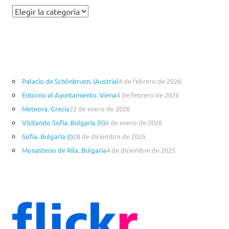
C
a
t
e
g
o
Palacio de Schönbrunn. (Austria)
4 de febrero de 2026
r
Entorno al Ayuntamiento. Viena
4 de febrero de 2026
í
a
Meteora. Grecia
22 de enero de 2026
s
Visitando Sofía. Bulgaria (II)
6 de enero de 2026
Sofía. Bulgaria (I)
28 de diciembre de 2025
Monasterio de Rila. Bulgaria
4 de diciembre de 2025