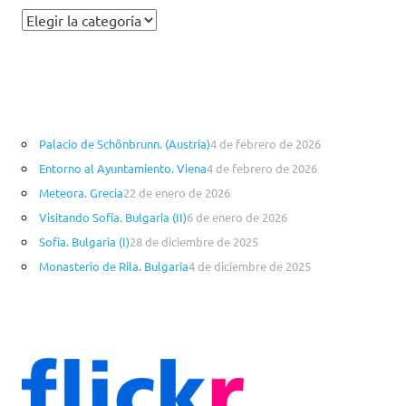
C
a
t
e
g
o
Palacio de Schönbrunn. (Austria)
4 de febrero de 2026
r
Entorno al Ayuntamiento. Viena
4 de febrero de 2026
í
a
Meteora. Grecia
22 de enero de 2026
s
Visitando Sofía. Bulgaria (II)
6 de enero de 2026
Sofía. Bulgaria (I)
28 de diciembre de 2025
Monasterio de Rila. Bulgaria
4 de diciembre de 2025