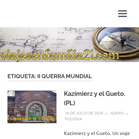
Saltar
al
MENÚ
contenido
Blog
de
relatos
de
viajes
personales
ETIQUETA:
II QUERRA MUNDIAL
Kazimierz y el Gueto.
(PL)
16 DE JULIO DE 2024
ADMIN
POLONIA
Kazimierz y el Gueto. Un viaje