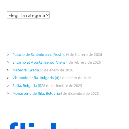
C
a
t
e
g
o
Palacio de Schönbrunn. (Austria)
4 de febrero de 2026
r
Entorno al Ayuntamiento. Viena
4 de febrero de 2026
í
a
Meteora. Grecia
22 de enero de 2026
s
Visitando Sofía. Bulgaria (II)
6 de enero de 2026
Sofía. Bulgaria (I)
28 de diciembre de 2025
Monasterio de Rila. Bulgaria
4 de diciembre de 2025