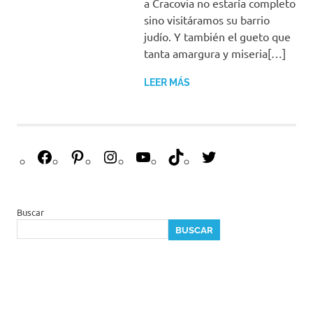
a Cracovia no estaría completo
sino visitáramos su barrio
judío. Y también el gueto que
tanta amargura y miseria[…]
LEER MÁS
F
P
I
Y
T
T
a
i
n
o
i
w
c
n
s
u
k
i
e
t
t
T
T
t
Buscar
b
e
a
u
o
t
BUSCAR
o
r
g
b
k
e
o
e
r
e
r
k
s
a
t
m