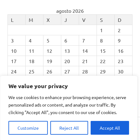
agosto 2026
L
M
X
J
V
S
D
1
2
3
4
5
6
7
8
9
10
11
12
13
14
15
16
17
18
19
20
21
22
23
24
25
26
27
28
29
30
31
We value your privacy
We use cookies to enhance your browsing experience, serve
« Feb
personalized ads or content, and analyze our traffic. By
clicking "Accept All", you consent to our use of cookies.
Customize
Reject All
Accept All
Tema para WordPress: Poseidon de ThemeZee.