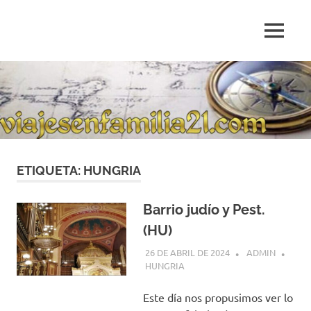
Saltar
al
MENÚ
contenido
Blog
de
relatos
de
viajes
personales
ETIQUETA:
HUNGRIA
Barrio judío y Pest.
(HU)
26 DE ABRIL DE 2024
ADMIN
HUNGRIA
Este día nos propusimos ver lo