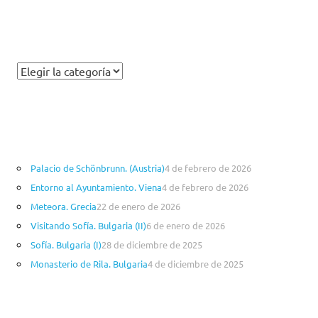
t
m
C
a
t
e
g
o
Palacio de Schönbrunn. (Austria)
4 de febrero de 2026
r
Entorno al Ayuntamiento. Viena
4 de febrero de 2026
í
a
Meteora. Grecia
22 de enero de 2026
s
Visitando Sofía. Bulgaria (II)
6 de enero de 2026
Sofía. Bulgaria (I)
28 de diciembre de 2025
Monasterio de Rila. Bulgaria
4 de diciembre de 2025