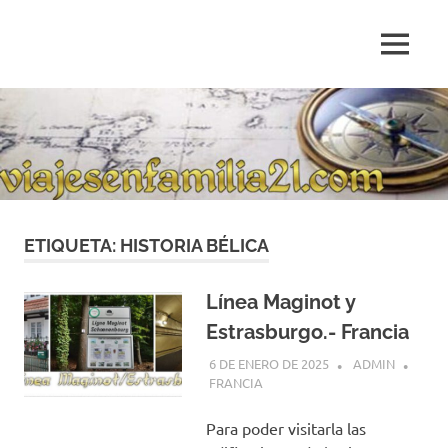
Saltar
al
MENÚ
contenido
Blog
de
relatos
de
viajes
personales
ETIQUETA:
HISTORIA BÉLICA
Línea Maginot y
Estrasburgo.- Francia
6 DE ENERO DE 2025
ADMIN
FRANCIA
Para poder visitarla las