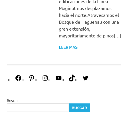
edificaciones de la Linea
Maginot nos desplazamos
hacia el norte.Atravesamos el
Bosque de Haguenau con una
gran extensión,
mayoritariamente de pinos[…]
LEER MÁS
F
P
I
Y
T
T
a
i
n
o
i
w
c
n
s
u
k
i
e
t
t
T
T
t
Buscar
b
e
a
u
o
t
BUSCAR
o
r
g
b
k
e
o
e
r
e
r
k
s
a