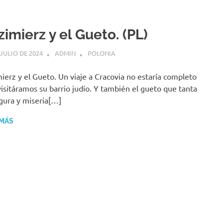
imierz y el Gueto. (PL)
 JULIO DE 2024
ADMIN
POLONIA
ierz y el Gueto. Un viaje a Cracovia no estaría completo
visitáramos su barrio judío. Y también el gueto que tanta
ura y miseria[…]
 MÁS