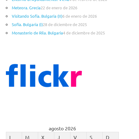
í
a
Meteora. Grecia
22 de enero de 2026
s
Visitando Sofía. Bulgaria (II)
6 de enero de 2026
Sofía. Bulgaria (I)
28 de diciembre de 2025
Monasterio de Rila. Bulgaria
4 de diciembre de 2025
agosto 2026
L
M
X
J
V
S
D