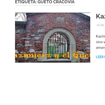
ETIQUETA:
GUETO CRACOVIA
Kaz
16 DE
Kazim
sino 
amarg
LEER