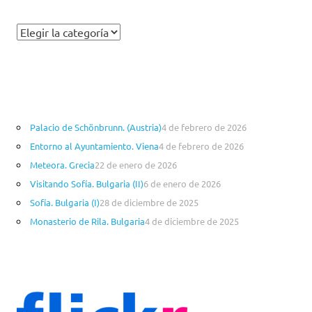
C
a
t
e
g
o
Palacio de Schönbrunn. (Austria)
4 de febrero de 2026
r
Entorno al Ayuntamiento. Viena
4 de febrero de 2026
í
a
Meteora. Grecia
22 de enero de 2026
s
Visitando Sofía. Bulgaria (II)
6 de enero de 2026
Sofía. Bulgaria (I)
28 de diciembre de 2025
Monasterio de Rila. Bulgaria
4 de diciembre de 2025