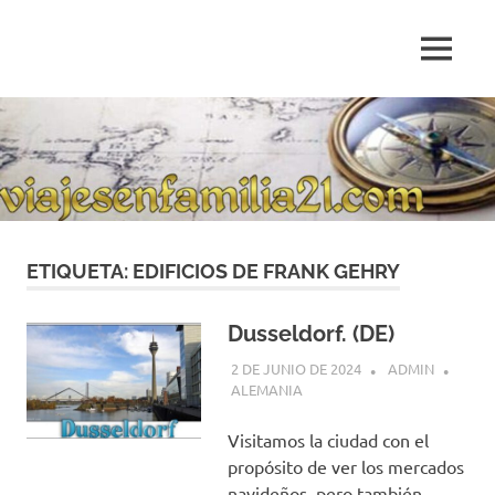
Saltar
al
MENÚ
contenido
Blog
de
relatos
de
viajes
personales
ETIQUETA:
EDIFICIOS DE FRANK GEHRY
Dusseldorf. (DE)
2 DE JUNIO DE 2024
ADMIN
ALEMANIA
Visitamos la ciudad con el
propósito de ver los mercados
navideños, pero también