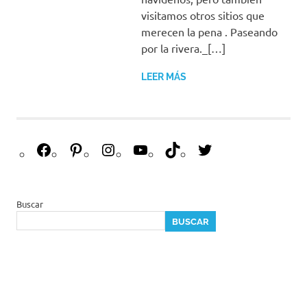
visitamos otros sitios que
merecen la pena . Paseando
por la rivera._[…]
LEER MÁS
F
P
I
Y
T
T
a
i
n
o
i
w
c
n
s
u
k
i
e
t
t
T
T
t
Buscar
b
e
a
u
o
t
BUSCAR
o
r
g
b
k
e
o
e
r
e
r
k
s
a
t
m