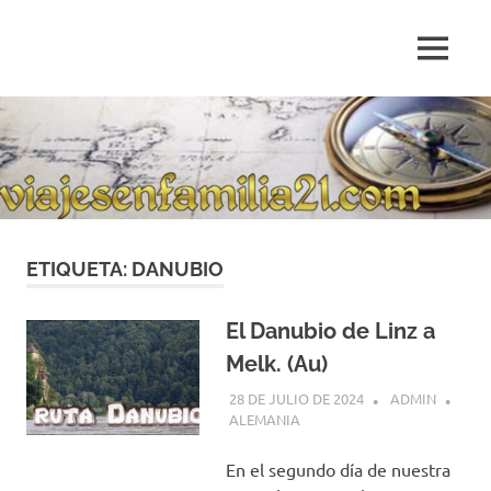
Saltar
al
MENÚ
contenido
Blog
de
relatos
de
viajes
personales
ETIQUETA:
DANUBIO
El Danubio de Linz a
Melk. (Au)
28 DE JULIO DE 2024
ADMIN
ALEMANIA
En el segundo día de nuestra