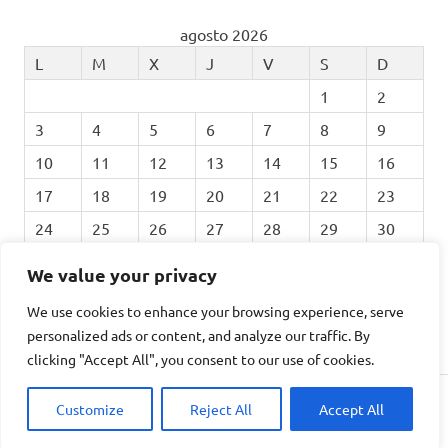
agosto 2026
L
M
X
J
V
S
D
1
2
3
4
5
6
7
8
9
10
11
12
13
14
15
16
17
18
19
20
21
22
23
24
25
26
27
28
29
30
31
We value your privacy
We use cookies to enhance your browsing experience, serve
« Feb
personalized ads or content, and analyze our traffic. By
clicking "Accept All", you consent to our use of cookies.
Customize
Reject All
Accept All
Tema para WordPress: Poseidon de ThemeZee.