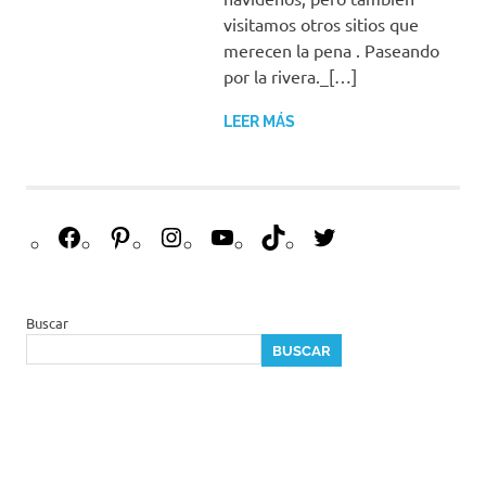
visitamos otros sitios que
merecen la pena . Paseando
por la rivera._[…]
LEER MÁS
F
P
I
Y
T
T
a
i
n
o
i
w
c
n
s
u
k
i
e
t
t
T
T
t
Buscar
b
e
a
u
o
t
BUSCAR
o
r
g
b
k
e
o
e
r
e
r
k
s
a
t
m