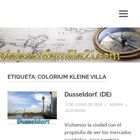
Saltar
al
MENÚ
contenido
Blog
de
relatos
de
viajes
personales
ETIQUETA:
COLORIUM KLEINE VILLA
Dusseldorf. (DE)
2 DE JUNIO DE 2024
ADMIN
ALEMANIA
Visitamos la ciudad con el
propósito de ver los mercados
navideños, pero también