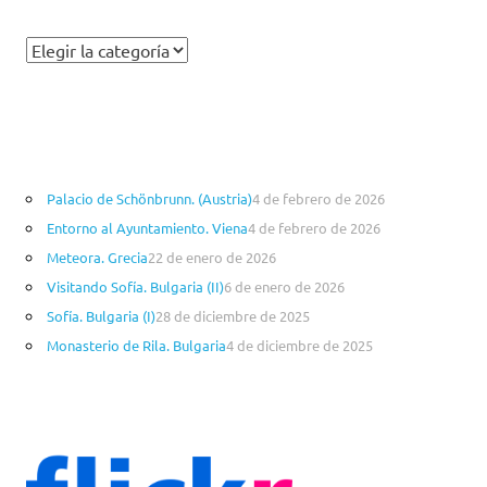
C
a
t
e
g
o
Palacio de Schönbrunn. (Austria)
4 de febrero de 2026
r
Entorno al Ayuntamiento. Viena
4 de febrero de 2026
í
a
Meteora. Grecia
22 de enero de 2026
s
Visitando Sofía. Bulgaria (II)
6 de enero de 2026
Sofía. Bulgaria (I)
28 de diciembre de 2025
Monasterio de Rila. Bulgaria
4 de diciembre de 2025