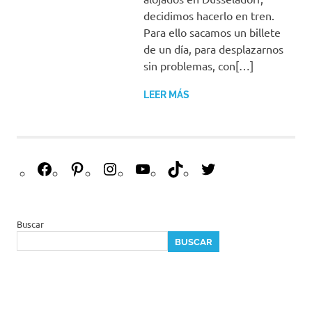
decidimos hacerlo en tren.
Para ello sacamos un billete
de un día, para desplazarnos
sin problemas, con[…]
LEER MÁS
F
P
I
Y
T
T
a
i
n
o
i
w
c
n
s
u
k
i
e
t
t
T
T
t
Buscar
b
e
a
u
o
t
BUSCAR
o
r
g
b
k
e
o
e
r
e
r
k
s
a
t
m