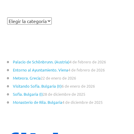
C
a
t
e
g
o
Palacio de Schönbrunn. (Austria)
4 de febrero de 2026
r
Entorno al Ayuntamiento. Viena
4 de febrero de 2026
í
a
Meteora. Grecia
22 de enero de 2026
s
Visitando Sofía. Bulgaria (II)
6 de enero de 2026
Sofía. Bulgaria (I)
28 de diciembre de 2025
Monasterio de Rila. Bulgaria
4 de diciembre de 2025