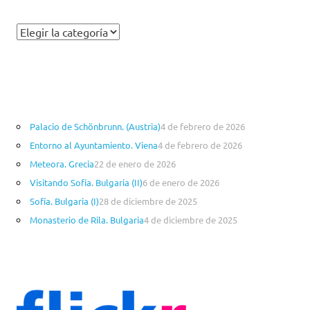
C
a
t
e
g
o
Palacio de Schönbrunn. (Austria)
4 de febrero de 2026
r
Entorno al Ayuntamiento. Viena
4 de febrero de 2026
í
a
Meteora. Grecia
22 de enero de 2026
s
Visitando Sofía. Bulgaria (II)
6 de enero de 2026
Sofía. Bulgaria (I)
28 de diciembre de 2025
Monasterio de Rila. Bulgaria
4 de diciembre de 2025