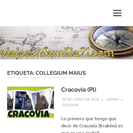
Saltar
al
MENÚ
contenido
Blog
de
relatos
de
viajes
personales
ETIQUETA:
COLLEGIUM MAIUS
Cracovia (Pl)
30 DE JUNIO DE 2024
ADMIN
POLONIA
Lo primero que tengo que
decir de Cracovia (Kraków) es
que es una ciudad