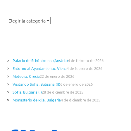
C
a
t
e
g
o
Palacio de Schönbrunn. (Austria)
4 de febrero de 2026
r
Entorno al Ayuntamiento. Viena
4 de febrero de 2026
í
a
Meteora. Grecia
22 de enero de 2026
s
Visitando Sofía. Bulgaria (II)
6 de enero de 2026
Sofía. Bulgaria (I)
28 de diciembre de 2025
Monasterio de Rila. Bulgaria
4 de diciembre de 2025