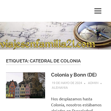
Saltar
al
MENÚ
contenido
Blog
de
relatos
de
viajes
personales
ETIQUETA:
CATEDRAL DE COLONIA
Colonia y Bonn (DE)
19 DE MAYO DE 2024
ADMIN
ALEMANIA
Nos desplazamos hasta
Colonia, nosotros estábamos
alojados en Dusseladorf,