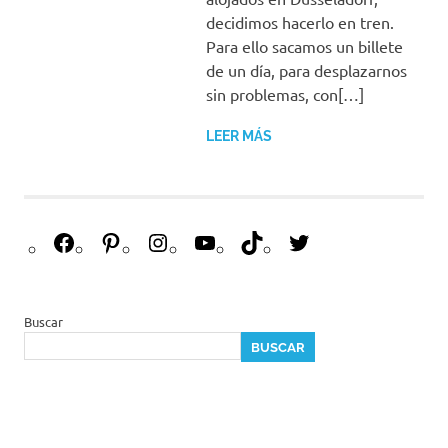
decidimos hacerlo en tren.
Para ello sacamos un billete
de un día, para desplazarnos
sin problemas, con[…]
LEER MÁS
F
P
I
Y
T
T
a
i
n
o
i
w
c
n
s
u
k
i
e
t
t
T
T
t
Buscar
b
e
a
u
o
t
BUSCAR
o
r
g
b
k
e
o
e
r
e
r
k
s
a
t
m