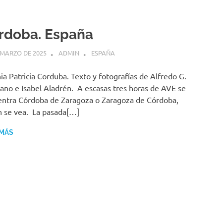
rdoba. España
 MARZO DE 2025
ADMIN
ESPAÑA
ia Patricia Corduba. Texto y fotografías de Alfredo G.
no e Isabel Aladrén. A escasas tres horas de AVE se
ntra Córdoba de Zaragoza o Zaragoza de Córdoba,
 se vea. La pasada[…]
 MÁS