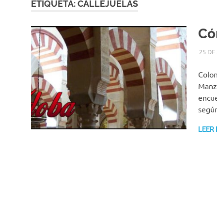
ETIQUETA:
CALLEJUELAS
Có
25 DE
Colon
Manza
encue
según
LEER