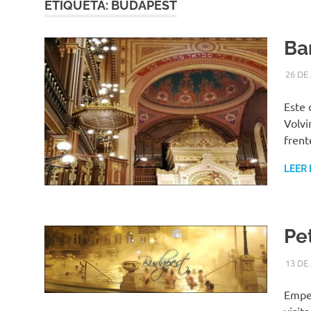
ETIQUETA:
BUDAPEST
Bar
26 DE
Este 
Volvi
frent
LEER
Pe
13 DE
Empez