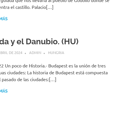
a guiada que nos llevaría al pueblo de Gödölló donde se
ntra el castillo. Palacio[…]
 MÁS
da y el Danubio. (HU)
ABRIL DE 2024
ADMIN
HUNGRIA
2 Un poco de Historia.- Budapest es la unión de tres
uas ciudades: La historia de Budapest está compuesta
l pasado de las ciudades:[…]
 MÁS