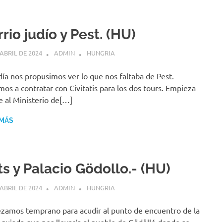
rio judío y Pest. (HU)
 ABRIL DE 2024
ADMIN
HUNGRIA
día nos propusimos ver lo que nos faltaba de Pest.
mos a contratar con Civitatis para los dos tours. Empieza
e al Ministerio de[…]
 MÁS
ts y Palacio Gödollo.- (HU)
 ABRIL DE 2024
ADMIN
HUNGRIA
amos temprano para acudir al punto de encuentro de la