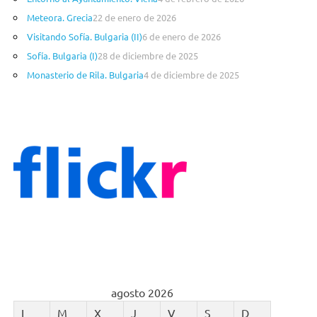
í
a
Meteora. Grecia
22 de enero de 2026
s
Visitando Sofía. Bulgaria (II)
6 de enero de 2026
Sofía. Bulgaria (I)
28 de diciembre de 2025
Monasterio de Rila. Bulgaria
4 de diciembre de 2025
agosto 2026
L
M
X
J
V
S
D