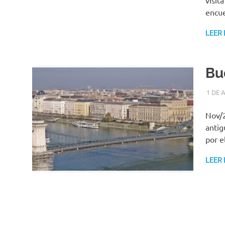
visit
encue
LEER
Bu
1 DE 
Nov/2
antig
por e
LEER